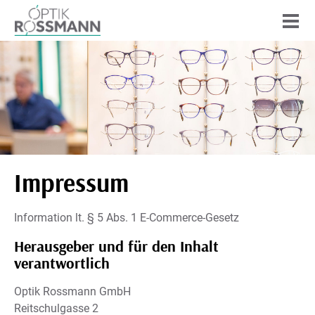
STARTSEITE
TEAM
SEHPROFIL
LEISTUNGEN
PRODUKTE
Impressum
SERVICE
Information lt. § 5 Abs. 1 E-Commerce-Gesetz
AKTUELLES
Herausgeber und für den Inhalt
KONTAKT
verantwortlich
Optik Rossmann GmbH
Reitschulgasse 2