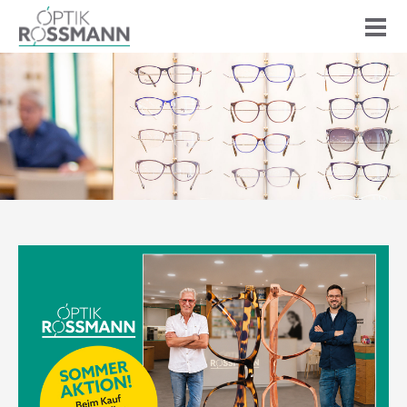
STARTSEITE
TEAM
SEHPROFIL
LEISTUNGEN
PRODUKTE
SERVICE
AKTUELLES
KONTAKT